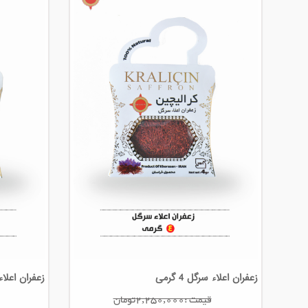
زعفران اعلاء سرگل 4 گرمی
زعفران اعلاء س
قیمت :2,250,000تومان