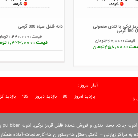
مز ترکی با تندی معمولی
دانه فلفل سیاه 300 گرمی
قیمت :1,440,000تومان
قیمت :467,000تومان
قیمت :1,423,000تومان
 :458,000تومان
آمار امروز :
بازدید امروز
90
بازدید دیروز
185
بازدید کل
6
بسته
ه مراکز زیارتی – اقامتی-هتل ها-رستوران ها-کارخانجات-آماده همکا