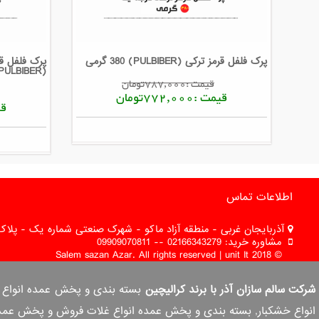
پرک فلفل قرمز ترکی (PULBIBER) 380 گرمی
پرک فلفل قر
(PULBIBER) 180 گرمی
قیمت :787,000تومان
قیمت :772,000تومان
قیمت
اطلاعات تماس
آذربایجان غربی - منطقه آزاد ماکو - شهرک صنعتی شماره یک - پلاک 
مشاوره خرید: 02166343279 -- 09909070811
© 2018 Salem sazan Azar. All rights reserved | unit It
شرکت سالم سازان آذر با برند کرالیچین
انواع خشکبار, بسته بندی و پخش عمده انواع غلات فروش و پخش عمده ب