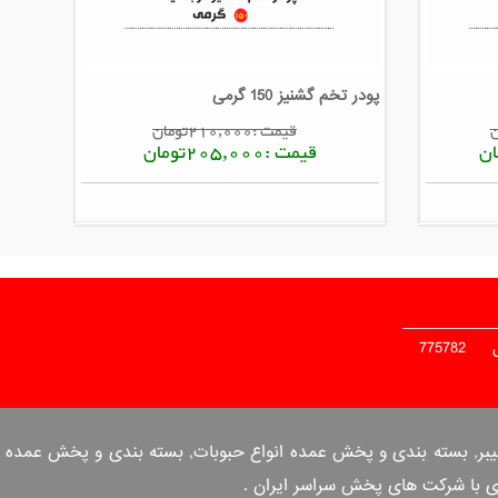
پودر تخم گشنیز 150 گرمی
قیمت :210,000تومان
قیمت :205,000تومان
775782
 بندی و پخش عمده انواع ادویه جات, بسته بندی و فروش عمده فلفل قرمز ترکی, ادویه pul biber بیبر, بسته بندی و پخش عمده انواع حبوبات, بسته بندی و پخش عمده
ری با شرکت های پخش سراسر ایران .