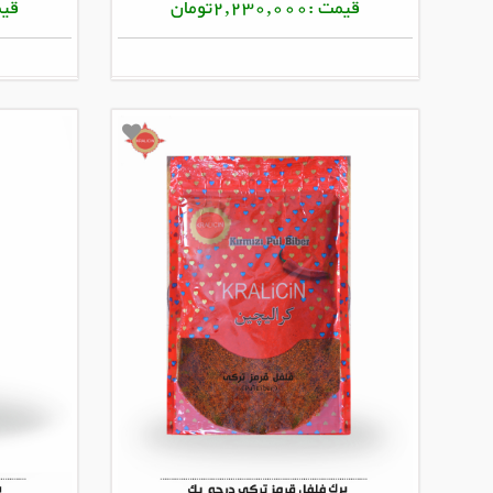
قیمت :2,230,000تومان
قیمت :00