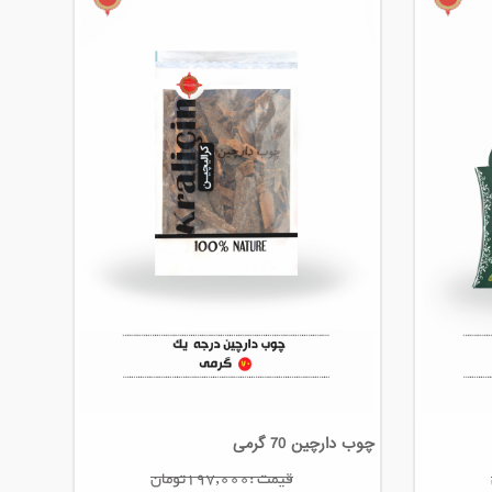
چوب دارچین 70 گرمی
قیمت :197,000تومان