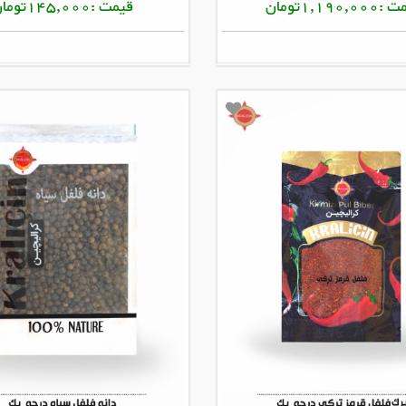
1,190,0تومان
قیمت :145,000تومان