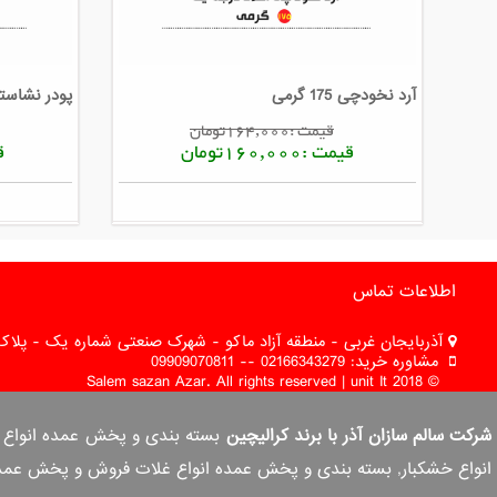
آرد نخودچی 175 گرمی
پودر نشاسته ذر
قیمت :164,000تومان
قیمت :160,000تومان
قی
اطلاعات تماس
آذربایجان غربی - منطقه آزاد ماکو - شهرک صنعتی شماره یک - پلاک 
مشاوره خرید: 02166343279 -- 09909070811
© 2018 Salem sazan Azar. All rights reserved | unit It
شرکت سالم سازان آذر با برند کرالیچین
انواع خشکبار, بسته بندی و پخش عمده انواع غلات فروش و پخش عمده ب