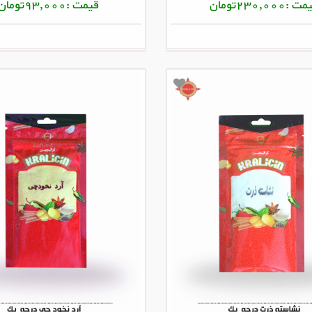
 :230,000تومان
قیمت :93,000تومان