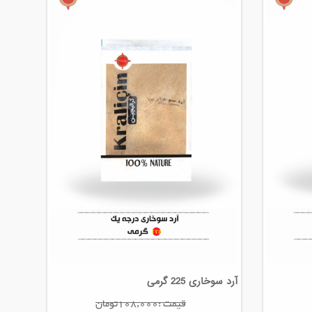
آرد سوخاری 225 گرمی
قیمت :108,000تومان