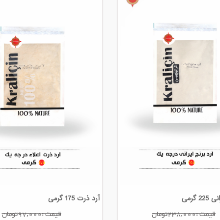
2 گرمی
آرد ذرت 175 گرمی
قیمت :238,000تومان
قیمت :97,000تومان