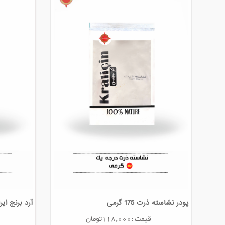
پودر نشاسته ذرت 175 گرمی
آرد برنج ایرانی 25
قیمت :118,000تومان