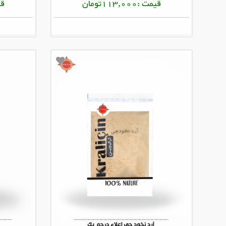
قیمت :113,000تومان
قیمت