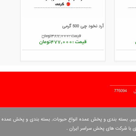
آرد نخود چی 500 گرمی
قیمت :487,000تومان
قیمت :477,000تومان
ل
776094
 بندی و پخش عمده انواع ادویه جات, بسته بندی و فروش عمده فلفل قرمز ترکی, ادویه pul biber بیبر, بسته بندی و پخش عمده انواع حبوبات, بسته بندی و پخش عمده
ری با شرکت های پخش سراسر ایران .