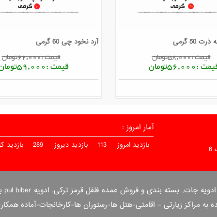
ت 50 گرمی
آرد نخود چی 60 گرمی
قیمت :58,000تومان
قیمت :62,000تومان
مت :56,000تومان
قیمت :59,000تومان
آمار امروز :
بازدید امروز
113
بازدید دیروز
289
بازدید ک
6
بسته
ه مراکز زیارتی – اقامتی-هتل ها-رستوران ها-کارخانجات-آماده همکا