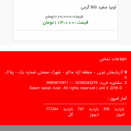
لوبیا سفید 800 گرمی
قیمت :118,000تومان
قیمت :113,000تومان
اطلاعات تماس
آذربایجان غربی - منطقه آزاد ماکو - شهرک صنعتی شماره یک - پلاک
6
مشاوره خرید: 02166343279 -- 09909070811
© 2018 Salem sazan Azar. All rights reserved | unit It
آمار امروز :
بازدید
516
بازدید
747
بازدید
777244
امروز
دیروز
کل