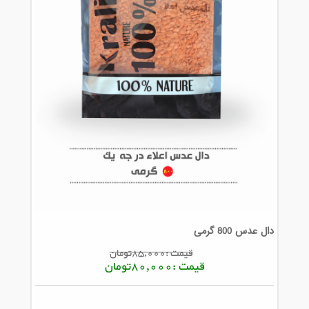
دال عدس 800 گرمی
قیمت :85,000تومان
قیمت :80,000تومان