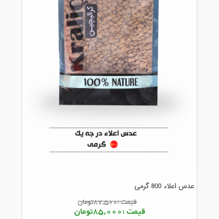
عدس اعلاء 800 گرمی
قیمت :87,500تومان
قیمت :85,000تومان