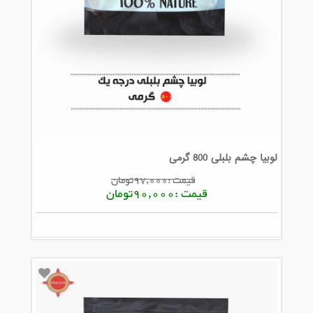
لوبیا چشم بلبلی 800 گرمی
قیمت :97,000تومان
قیمت :90,000تومان