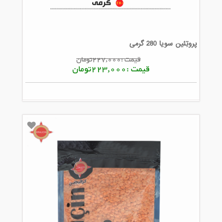
پروتِئین سویا 280 گرمی
قیمت :227,000تومان
قیمت :223,000تومان