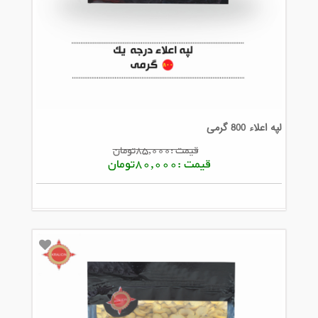
لپه اعلاء 800 گرمی
قیمت :85,000تومان
قیمت :80,000تومان