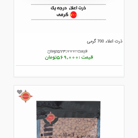
ذرت اعلاء 700 گرمی
قیمت :574,000تومان
قیمت :569,000تومان