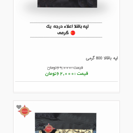
لپه باقالا 800 گرمی
قیمت :69,000تومان
قیمت :62,000تومان