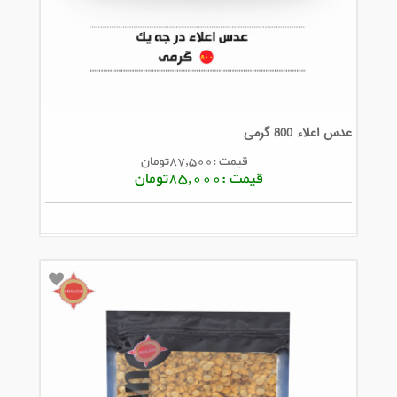
عدس اعلاء 800 گرمی
قیمت :87,500تومان
قیمت :85,000تومان