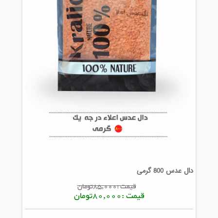
دال عدس 800 گرمی
قیمت :85,000تومان
قیمت :80,000تومان