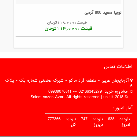
لوبیا سفید 800 گرمی
قیمت :118,000تومان
قیمت :113,000تومان
اطلاعات تماس
آذربایجان غربی - منطقه آزاد ماکو - شهرک صنعتی شماره یک - پلاک
6
مشاوره خرید: 02166343279 -- 09909070811
© 2018 Salem sazan Azar. All rights reserved | unit It
آمار امروز :
بازدید
638
بازدید
747
بازدید
777366
امروز
دیروز
کل