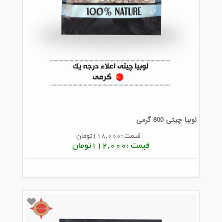
لوبیا چیتی 800 گرمی
قیمت :118,000تومان
قیمت :112,000تومان